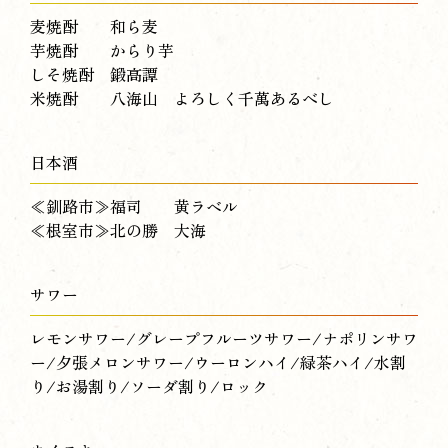
麦焼酎 和ら麦
芋焼酎 からり芋
しそ焼酎 鍛高譚
米焼酎 八海山 よろしく千萬あるべし
日本酒
≪釧路市≫福司 黄ラベル
≪根室市≫北の勝 大海
サワー
レモンサワー/グレープフルーツサワー/ナポリンサワ
ー/夕張メロンサワー/ウーロンハイ/緑茶ハイ/水割
り/お湯割り/ソーダ割り/ロック