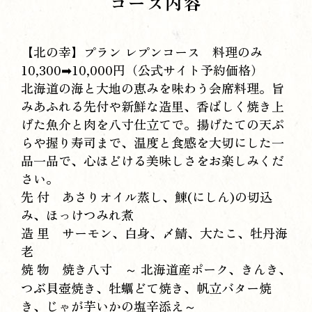
コース内容
【北の幸】プラン レプンコース 料理のみ
10,300➡10,000円（公式サイト予約価格）
北海道の海と大地の恵みを味わう会席料理。旨
みあふれる先付や新鮮な造里、香ばしく焼き上
げた魚介と肉を八寸仕立てで。揚げたての天ぷ
らや握り寿司まで、温度と食感を大切にした一
品一品で、心ほどける美味しさをお楽しみくだ
さい。
先 付 あさりオイル蒸し、鰊(にしん)の切込
み、ほっけつみれ煮
造 里 サーモン、白身、〆鯖、大たこ、牡丹海
老
焼 物 焼き八寸 ～ 北海道産ポーク、きんき、
つぶ貝壺焼き、牡蠣どて焼き、帆立バター焼
き、じゃが芋いかの塩辛添え～