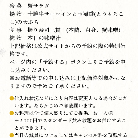
冷 菜 蟹サラダ
揚 物 十勝牛サーロインと玉蜀黍(とうもろこ
し)の天ぷら
食 事 握り寿司三貫 (本鮪、白身、蟹味噌)
椀 物 本日の味噌汁
上記価格は公式サイトからの予約の際の特別価
格です。
ページ内の「予約する」ボタンよりご予約を申
し込みください。
※お電話等での申し込みは上記価格対象外とな
りますので予めご了承ください。
仕入れ状況などにより内容は変更となる場合がござ
います。あらかじめご容赦願います。
お料理は全て個人盛りにてご提供。お一人様
+2,000円でスタンダード飲み放題をお付けするこ
とができます。
当日の減員につきましてはキャンセル料を頂戴する