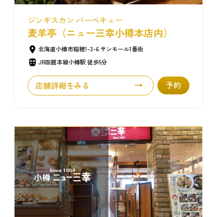
ジンギスカン バーベキュー
麦羊亭（ニュー三幸小樽本店内）
北海道小樽市稲穂1-3-6 サンモール1番街
JR函館本線小樽駅 徒歩5分
店舗詳細をみる
予約