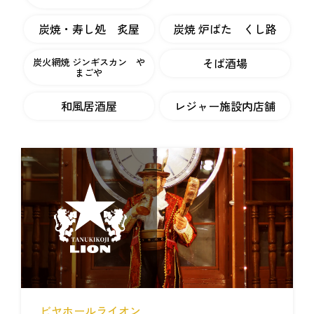
炭焼・寿し処 炙屋
炭焼 炉ばた くし路
そば酒場
炭火網焼 ジンギスカン や
まごや
和風居酒屋
レジャー施設内店舗
ビヤホールライオン