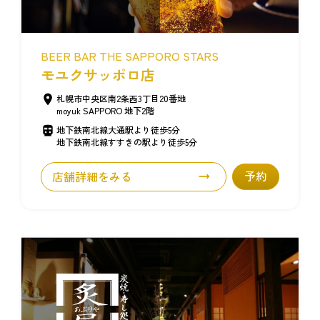
BEER BAR THE SAPPORO STARS
モユクサッポロ店
札幌市中央区南2条西3丁目20番地
moyuk SAPPORO 地下2階
地下鉄南北線大通駅より徒歩5分
地下鉄南北線すすきの駅より徒歩5分
店舗詳細をみる
予約