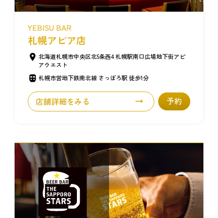
YEBISU BAR
札幌アピア店
北海道札幌市中央区北5条西4 札幌駅南口広場地下街アピ
アウエスト
札幌市営地下鉄南北線 さっぽろ駅 徒歩1分
店舗詳細をみる
予約