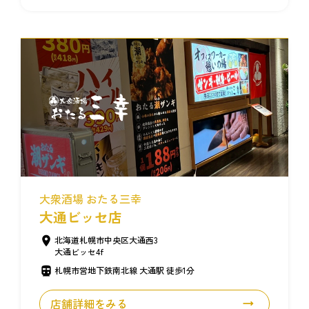
大衆酒場 おたる三幸
大通ビッセ店
北海道札幌市中央区大通西3
大通ビッセ4f
札幌市営地下鉄南北線 大通駅 徒歩1分
店舗詳細をみる