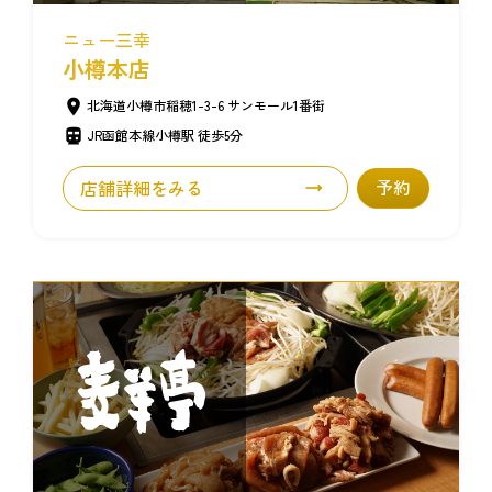
ニュー三幸
小樽本店
北海道小樽市稲穂1-3-6 サンモール1番街
JR函館本線小樽駅 徒歩5分
店舗詳細をみる
予約