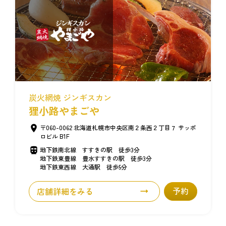
炭火網焼 ジンギスカン
狸小路やまごや
〒060-0062 北海道札幌市中央区南２条西２丁目７ サッポ
ロビル B1F
地下鉄南北線 すすきの駅 徒歩3分
地下鉄東豊線 豊水すすきの駅 徒歩3分
地下鉄東西線 大通駅 徒歩5分
店舗詳細をみる
予約