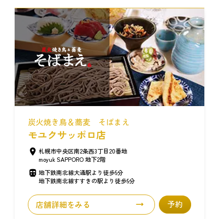
炭火焼き鳥＆蕎麦 そばまえ
モユクサッポロ店
札幌市中央区南2条西3丁目20番地
moyuk SAPPORO 地下2階
地下鉄南北線大通駅より徒歩5分
地下鉄南北線すすきの駅より徒歩5分
店舗詳細をみる
予約