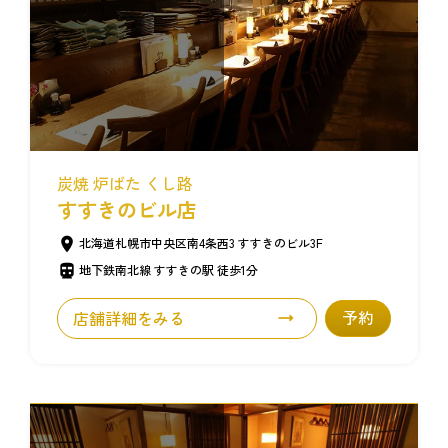
炭焼 炉ばた くし路
すすきのビル店
北海道札幌市中央区南4条西3 すすきのビル3F
地下鉄南北線 すすきの駅 徒歩1分
店舗詳細をみる
予約