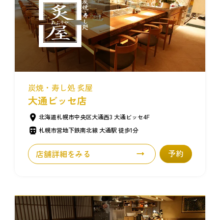
炭焼・寿し処 炙屋
大通ビッセ店
北海道札幌市中央区大通西3 大通ビッセ4F
札幌市営地下鉄南北線 大通駅 徒歩1分
店舗詳細をみる
予約