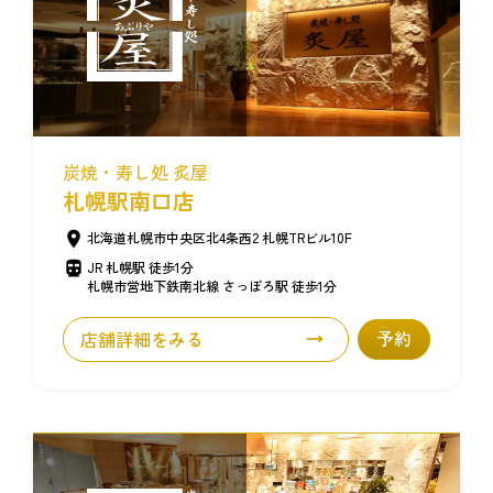
炭焼・寿し処 炙屋
札幌駅南口店
北海道札幌市中央区北4条西2 札幌TRビル10F
JR 札幌駅 徒歩1分
札幌市営地下鉄南北線 さっぽろ駅 徒歩1分
店舗詳細をみる
予約