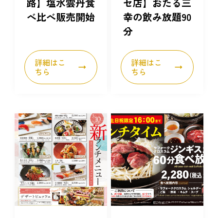
路】塩水雲丹食
セ店】おたる三
べ比べ販売開始
幸の飲み放題90
分
詳細はこ
詳細はこ
ちら
ちら