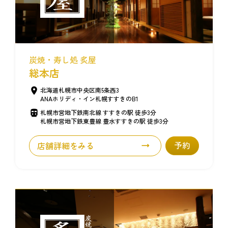
炭焼・寿し処 炙屋
総本店
北海道札幌市中央区南5条西3
ANAホリディ・イン札幌すすきのB1
札幌市営地下鉄南北線 すすきの駅 徒歩3分
札幌市営地下鉄東豊線 豊水すすきの駅 徒歩3分
店舗詳細をみる
予約